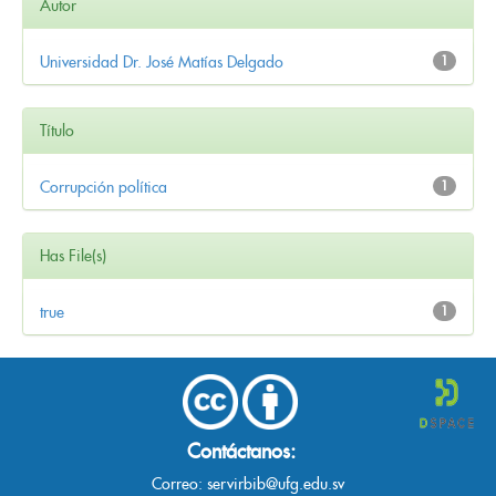
Autor
Universidad Dr. José Matías Delgado
1
Título
Corrupción política
1
Has File(s)
true
1
Contáctanos:
Correo:
servirbib@ufg.edu.sv