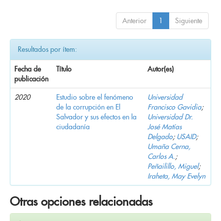
Anterior
1
Siguiente
Resultados por ítem:
Fecha de
Título
Autor(es)
publicación
2020
Estudio sobre el fenómeno
Universidad
de la corrupción en El
Francisco Gavidia
;
Salvador y sus efectos en la
Universidad Dr.
ciudadanía
José Matías
Delgado
;
USAID
;
Umaña Cerna,
Carlos A.
;
Peñailillo, Miguel
;
Iraheta, May Evelyn
Otras opciones relacionadas