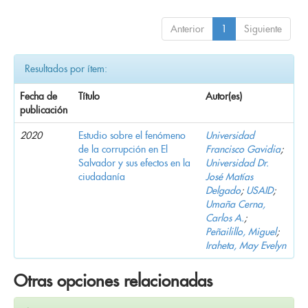
Anterior
1
Siguiente
Resultados por ítem:
Fecha de
Título
Autor(es)
publicación
2020
Estudio sobre el fenómeno
Universidad
de la corrupción en El
Francisco Gavidia
;
Salvador y sus efectos en la
Universidad Dr.
ciudadanía
José Matías
Delgado
;
USAID
;
Umaña Cerna,
Carlos A.
;
Peñailillo, Miguel
;
Iraheta, May Evelyn
Otras opciones relacionadas