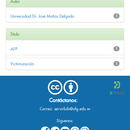
Autor
Universidad Dr. José Matías Delgado
1
Título
AFP
1
Victimización
1
Contáctanos:
Correo:
servirbib@ufg.edu.sv
Síguenos: