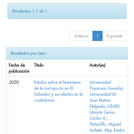
Resultados 1-1 de 1.
Anterior
1
Siguiente
Resultados por ítem:
Fecha de
Título
Autor(es)
publicación
2020
Estudio sobre el fenómeno
Universidad
de la corrupción en El
Francisco Gavidia
;
Salvador y sus efectos en la
Universidad Dr.
ciudadanía
José Matías
Delgado
;
USAID
;
Umaña Cerna,
Carlos A.
;
Peñailillo, Miguel
;
Iraheta, May Evelyn