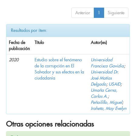
Anterior
1
Siguiente
Resultados por ítem:
Fecha de
Título
Autor(es)
publicación
2020
Estudio sobre el fenómeno
Universidad
de la corrupción en El
Francisco Gavidia
;
Salvador y sus efectos en la
Universidad Dr.
ciudadanía
José Matías
Delgado
;
USAID
;
Umaña Cerna,
Carlos A.
;
Peñailillo, Miguel
;
Iraheta, May Evelyn
Otras opciones relacionadas