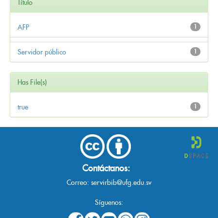
Título
AFP
1
Servidor público
1
Has File(s)
true
1
Contáctanos:
Correo:
servirbib@ufg.edu.sv
Síguenos: