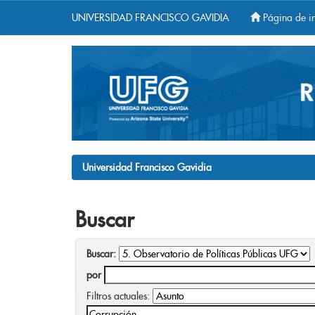
UNIVERSIDAD FRANCISCO GAVIDIA
Página de in
Skip
navigation
Universidad Francisco Gavidia
Buscar
Buscar:
por
Filtros actuales: