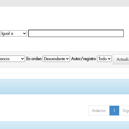
En orden
Autor/registro
Anterior
1
Sig