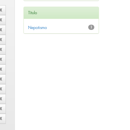
Título
Nepotismo
1