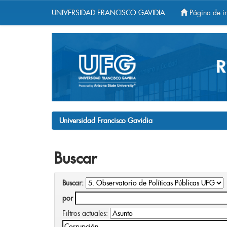
UNIVERSIDAD FRANCISCO GAVIDIA
Página de in
Skip
navigation
Universidad Francisco Gavidia
Buscar
Buscar:
por
Filtros actuales: