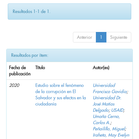
Resultados 1-1 de 1.
Anterior
1
Siguiente
Resultados por ítem:
Fecha de
Título
Autor(es)
publicación
2020
Estudio sobre el fenómeno
Universidad
de la corrupción en El
Francisco Gavidia
;
Salvador y sus efectos en la
Universidad Dr.
ciudadanía
José Matías
Delgado
;
USAID
;
Umaña Cerna,
Carlos A.
;
Peñailillo, Miguel
;
Iraheta, May Evelyn