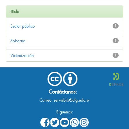
Título
Sector público
1
Soborno
1
Victimización
1
Contáctanos:
Correo:
servirbib@ufg.edu.sv
Síguenos: