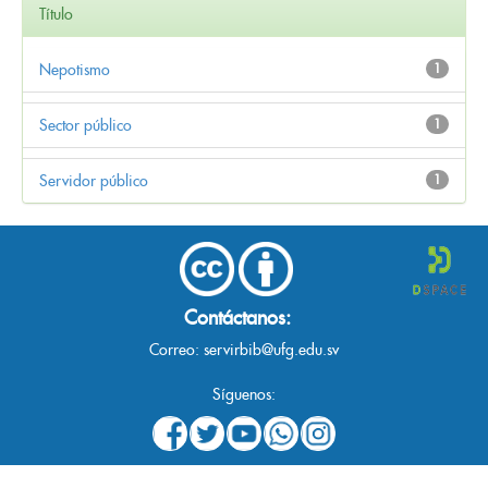
Título
Nepotismo
1
Sector público
1
Servidor público
1
Contáctanos:
Correo:
servirbib@ufg.edu.sv
Síguenos: