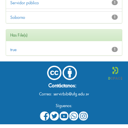
Servidor público
1
Soborno
1
Has File(s)
true
1
Contáctanos:
Correo:
servirbib@ufg.edu.sv
Síguenos: