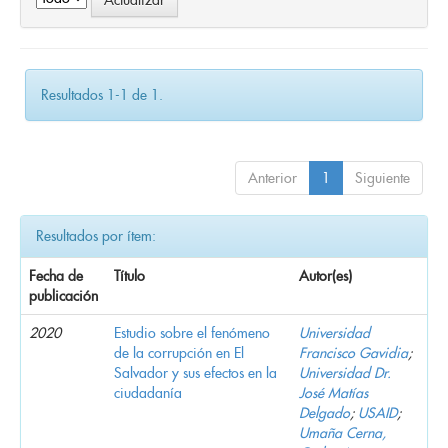
Resultados 1-1 de 1.
Anterior
1
Siguiente
Resultados por ítem:
Fecha de
Título
Autor(es)
publicación
2020
Estudio sobre el fenómeno
Universidad
de la corrupción en El
Francisco Gavidia
;
Salvador y sus efectos en la
Universidad Dr.
ciudadanía
José Matías
Delgado
;
USAID
;
Umaña Cerna,