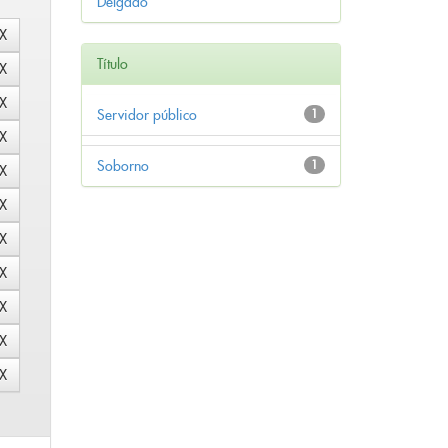
Delgado
Título
Servidor público
1
Soborno
1