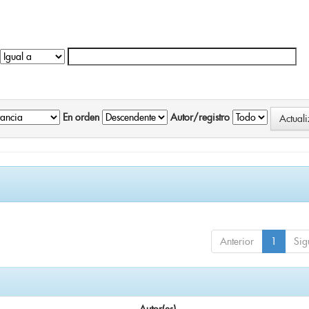
En orden
Autor/registro
Anterior
1
Sig