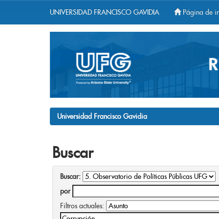
UNIVERSIDAD FRANCISCO GAVIDIA
Página de in
Skip
navigation
Universidad Francisco Gavidia
Buscar
Buscar:
por
Filtros actuales: