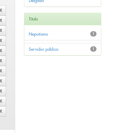
Delgado
Título
Nepotismo
1
Servidor público
1