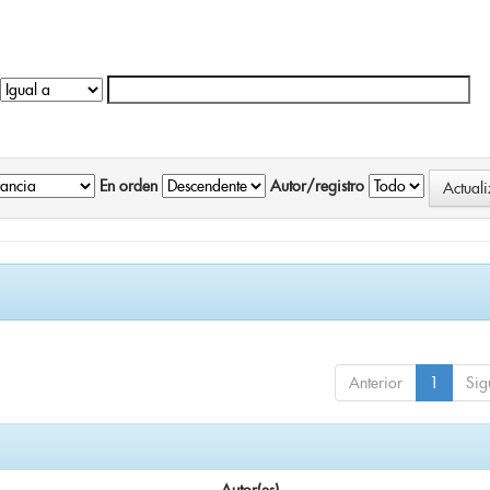
En orden
Autor/registro
Anterior
1
Sig