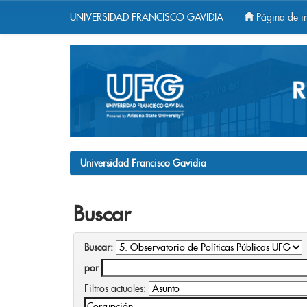
UNIVERSIDAD FRANCISCO GAVIDIA
Página de in
Skip
navigation
Universidad Francisco Gavidia
Buscar
Buscar:
por
Filtros actuales: