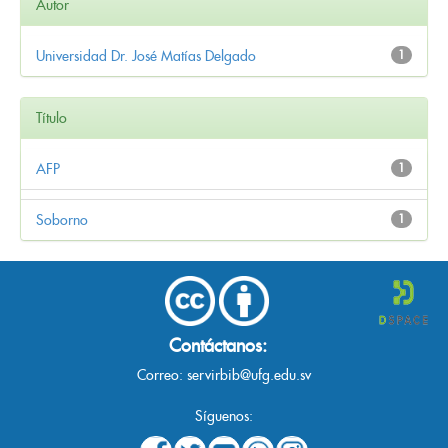
Autor
Universidad Dr. José Matías Delgado
1
Título
AFP
1
Soborno
1
Contáctanos:
Correo:
servirbib@ufg.edu.sv
Síguenos: