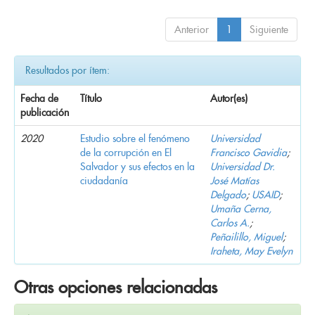
Anterior
1
Siguiente
Resultados por ítem:
Fecha de
Título
Autor(es)
publicación
2020
Estudio sobre el fenómeno
Universidad
de la corrupción en El
Francisco Gavidia
;
Salvador y sus efectos en la
Universidad Dr.
ciudadanía
José Matías
Delgado
;
USAID
;
Umaña Cerna,
Carlos A.
;
Peñailillo, Miguel
;
Iraheta, May Evelyn
Otras opciones relacionadas