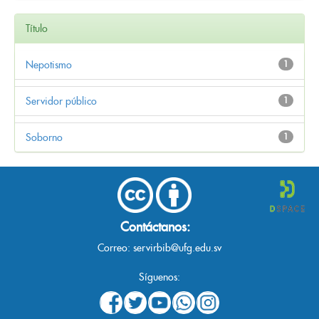
Título
Nepotismo
1
Servidor público
1
Soborno
1
Contáctanos:
Correo:
servirbib@ufg.edu.sv
Síguenos: