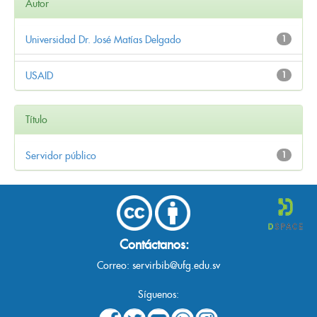
Autor
Universidad Dr. José Matías Delgado
1
USAID
1
Título
Servidor público
1
Contáctanos:
Correo:
servirbib@ufg.edu.sv
Síguenos: