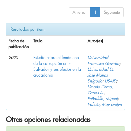
Anterior
1
Siguiente
Resultados por ítem:
Fecha de
Título
Autor(es)
publicación
2020
Estudio sobre el fenómeno
Universidad
de la corrupción en El
Francisco Gavidia
;
Salvador y sus efectos en la
Universidad Dr.
ciudadanía
José Matías
Delgado
;
USAID
;
Umaña Cerna,
Carlos A.
;
Peñailillo, Miguel
;
Iraheta, May Evelyn
Otras opciones relacionadas