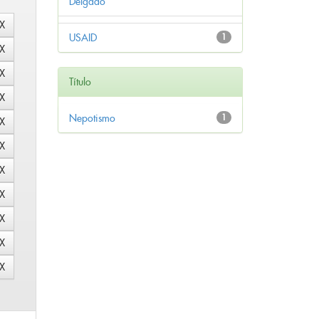
Delgado
USAID
1
Título
Nepotismo
1