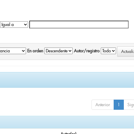
En orden
Autor/registro
Anterior
1
Sig