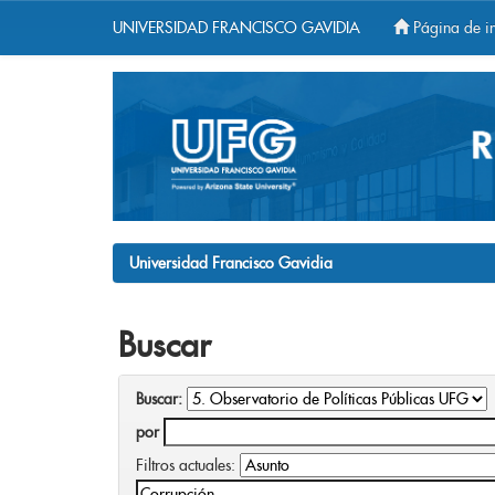
UNIVERSIDAD FRANCISCO GAVIDIA
Página de in
Skip
navigation
Universidad Francisco Gavidia
Buscar
Buscar:
por
Filtros actuales: