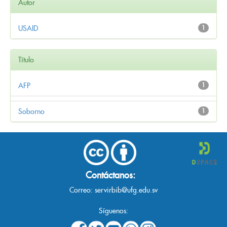
Autor
USAID
1
Título
AFP
1
Soborno
1
Contáctanos:
Correo:
servirbib@ufg.edu.sv
Síguenos: