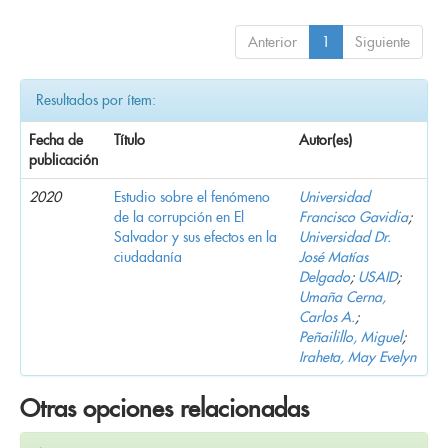
Anterior
1
Siguiente
Resultados por ítem:
Fecha de
Título
Autor(es)
publicación
2020
Estudio sobre el fenómeno
Universidad
de la corrupción en El
Francisco Gavidia
;
Salvador y sus efectos en la
Universidad Dr.
ciudadanía
José Matías
Delgado
;
USAID
;
Umaña Cerna,
Carlos A.
;
Peñailillo, Miguel
;
Iraheta, May Evelyn
Otras opciones relacionadas