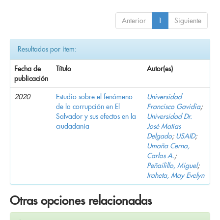
Anterior
1
Siguiente
Resultados por ítem:
Fecha de
Título
Autor(es)
publicación
2020
Estudio sobre el fenómeno
Universidad
de la corrupción en El
Francisco Gavidia
;
Salvador y sus efectos en la
Universidad Dr.
ciudadanía
José Matías
Delgado
;
USAID
;
Umaña Cerna,
Carlos A.
;
Peñailillo, Miguel
;
Iraheta, May Evelyn
Otras opciones relacionadas