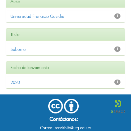
Autor
Universidad Francisco Gavidia
1
Título
Soborno
1
Fecha de lanzamiento
2020
1
Contáctanos:
Correo:
servirbib@ufg.edu.sv