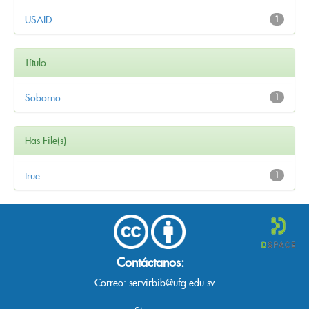
USAID
1
Título
Soborno
1
Has File(s)
true
1
Contáctanos:
Correo:
servirbib@ufg.edu.sv