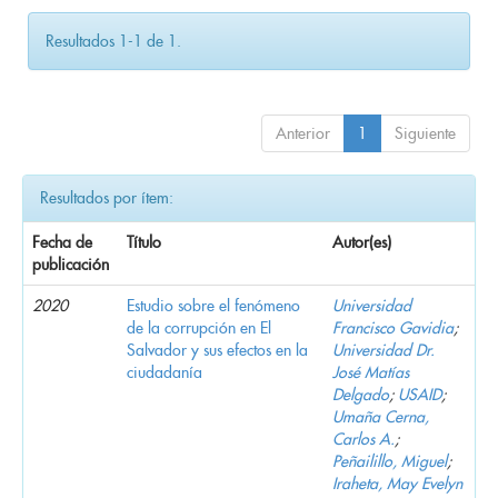
Resultados 1-1 de 1.
Anterior
1
Siguiente
Resultados por ítem:
Fecha de
Título
Autor(es)
publicación
2020
Estudio sobre el fenómeno
Universidad
de la corrupción en El
Francisco Gavidia
;
Salvador y sus efectos en la
Universidad Dr.
ciudadanía
José Matías
Delgado
;
USAID
;
Umaña Cerna,
Carlos A.
;
Peñailillo, Miguel
;
Iraheta, May Evelyn