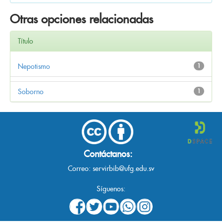
Otras opciones relacionadas
Título
Nepotismo
1
Soborno
1
Contáctanos:
Correo:
servirbib@ufg.edu.sv
Síguenos: