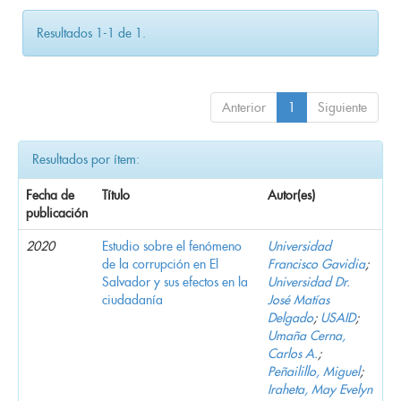
Resultados 1-1 de 1.
Anterior
1
Siguiente
Resultados por ítem:
Fecha de
Título
Autor(es)
publicación
2020
Estudio sobre el fenómeno
Universidad
de la corrupción en El
Francisco Gavidia
;
Salvador y sus efectos en la
Universidad Dr.
ciudadanía
José Matías
Delgado
;
USAID
;
Umaña Cerna,
Carlos A.
;
Peñailillo, Miguel
;
Iraheta, May Evelyn