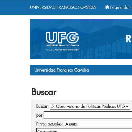
UNIVERSIDAD FRANCISCO GAVIDIA
Página de in
Skip
navigation
Universidad Francisco Gavidia
Buscar
Buscar:
por
Filtros actuales: