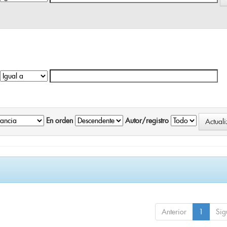
En orden
Autor/registro
Anterior
1
Sig