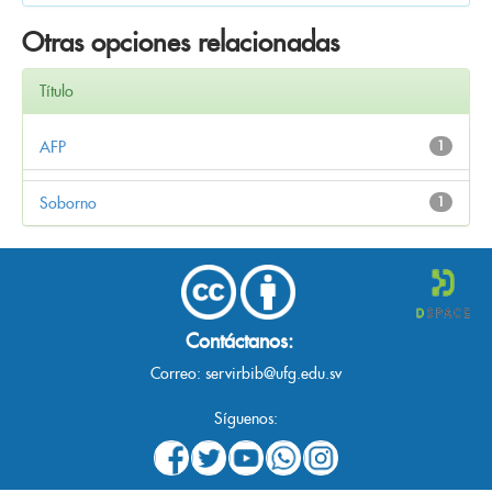
Otras opciones relacionadas
Título
AFP
1
Soborno
1
Contáctanos:
Correo:
servirbib@ufg.edu.sv
Síguenos: