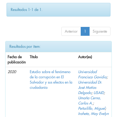
Resultados 1-1 de 1.
Anterior
1
Siguiente
Resultados por ítem:
Fecha de
Título
Autor(es)
publicación
2020
Estudio sobre el fenómeno
Universidad
de la corrupción en El
Francisco Gavidia
;
Salvador y sus efectos en la
Universidad Dr.
ciudadanía
José Matías
Delgado
;
USAID
;
Umaña Cerna,
Carlos A.
;
Peñailillo, Miguel
;
Iraheta, May Evelyn