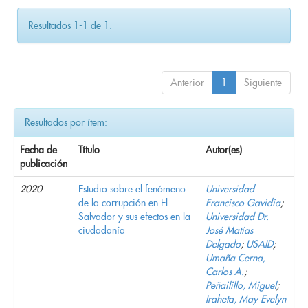
Resultados 1-1 de 1.
Anterior
1
Siguiente
Resultados por ítem:
Fecha de
Título
Autor(es)
publicación
2020
Estudio sobre el fenómeno
Universidad
de la corrupción en El
Francisco Gavidia
;
Salvador y sus efectos en la
Universidad Dr.
ciudadanía
José Matías
Delgado
;
USAID
;
Umaña Cerna,
Carlos A.
;
Peñailillo, Miguel
;
Iraheta, May Evelyn