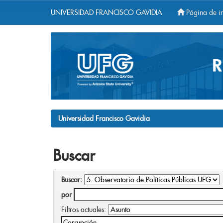
UNIVERSIDAD FRANCISCO GAVIDIA
Página de in
Skip
navigation
Universidad Francisco Gavidia
Buscar
Buscar:
por
Filtros actuales: