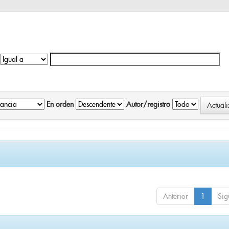
En orden
Autor/registro
Anterior
1
Sig