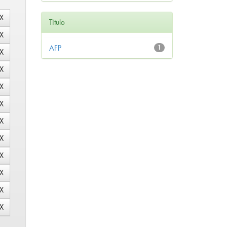
Título
AFP
1