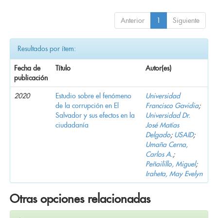
Anterior
1
Siguiente
Resultados por ítem:
Fecha de
Título
Autor(es)
publicación
2020
Estudio sobre el fenómeno
Universidad
de la corrupción en El
Francisco Gavidia
;
Salvador y sus efectos en la
Universidad Dr.
ciudadanía
José Matías
Delgado
;
USAID
;
Umaña Cerna,
Carlos A.
;
Peñailillo, Miguel
;
Iraheta, May Evelyn
Otras opciones relacionadas