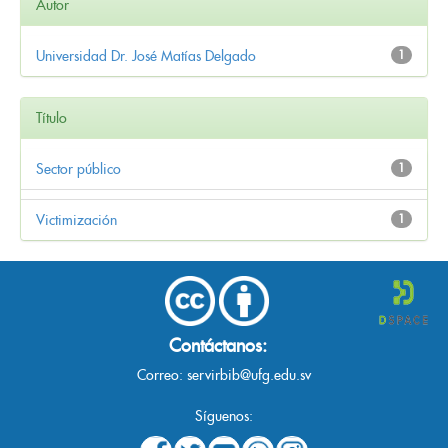
Autor
Universidad Dr. José Matías Delgado
1
Título
Sector público
1
Victimización
1
Contáctanos:
Correo:
servirbib@ufg.edu.sv
Síguenos: