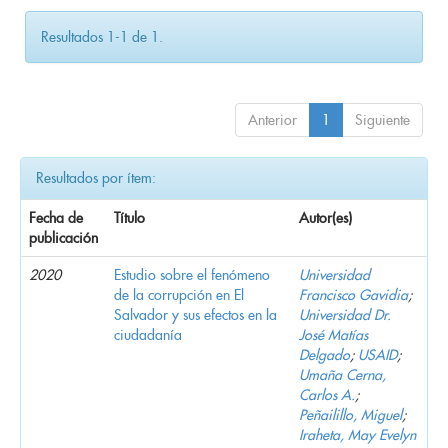
Resultados 1-1 de 1.
Anterior
1
Siguiente
Resultados por ítem:
Fecha de
Título
Autor(es)
publicación
2020
Estudio sobre el fenómeno
Universidad
de la corrupción en El
Francisco Gavidia
;
Salvador y sus efectos en la
Universidad Dr.
ciudadanía
José Matías
Delgado
;
USAID
;
Umaña Cerna,
Carlos A.
;
Peñailillo, Miguel
;
Iraheta, May Evelyn