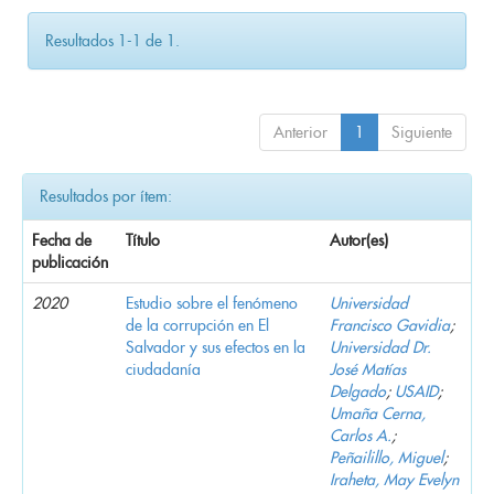
Resultados 1-1 de 1.
Anterior
1
Siguiente
Resultados por ítem:
Fecha de
Título
Autor(es)
publicación
2020
Estudio sobre el fenómeno
Universidad
de la corrupción en El
Francisco Gavidia
;
Salvador y sus efectos en la
Universidad Dr.
ciudadanía
José Matías
Delgado
;
USAID
;
Umaña Cerna,
Carlos A.
;
Peñailillo, Miguel
;
Iraheta, May Evelyn