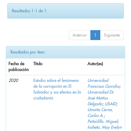
Resultados 1-1 de 1.
Anterior
1
Siguiente
Resultados por ítem:
Fecha de
Título
Autor(es)
publicación
2020
Estudio sobre el fenómeno
Universidad
de la corrupción en El
Francisco Gavidia
;
Salvador y sus efectos en la
Universidad Dr.
ciudadanía
José Matías
Delgado
;
USAID
;
Umaña Cerna,
Carlos A.
;
Peñailillo, Miguel
;
Iraheta, May Evelyn