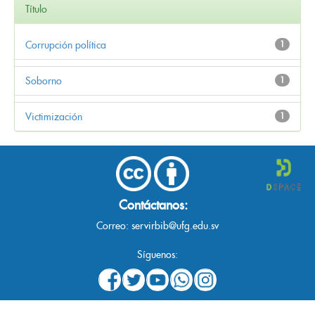
Título
Corrupción política
1
Soborno
1
Victimización
1
Contáctanos:
Correo:
servirbib@ufg.edu.sv
Síguenos: