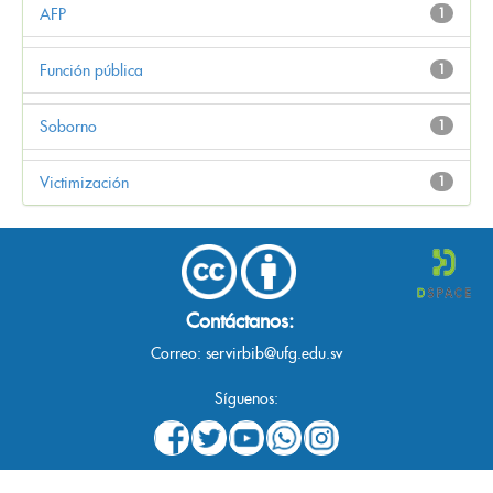
AFP
1
Función pública
1
Soborno
1
Victimización
1
Contáctanos:
Correo:
servirbib@ufg.edu.sv
Síguenos: