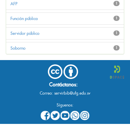
AFP
1
Función pública
1
Servidor público
1
Soborno
1
Contáctanos:
Correo:
servirbib@ufg.edu.sv
Síguenos: