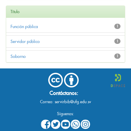
Título
Función pública
1
Servidor público
1
Soborno
1
Contáctanos:
Correo:
servirbib@ufg.edu.sv
Síguenos: