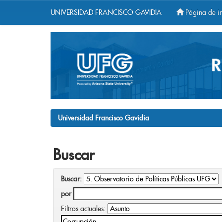
UNIVERSIDAD FRANCISCO GAVIDIA
Página de in
Skip
navigation
Universidad Francisco Gavidia
Buscar
Buscar:
por
Filtros actuales: