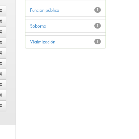
Función pública
1
Soborno
1
Victimización
1