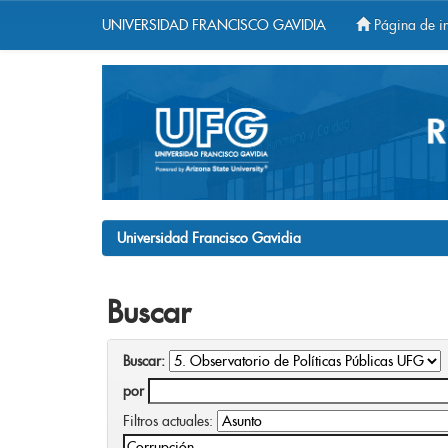
UNIVERSIDAD FRANCISCO GAVIDIA
Página de in
Skip
navigation
Universidad Francisco Gavidia
Buscar
Buscar:
por
Filtros actuales: