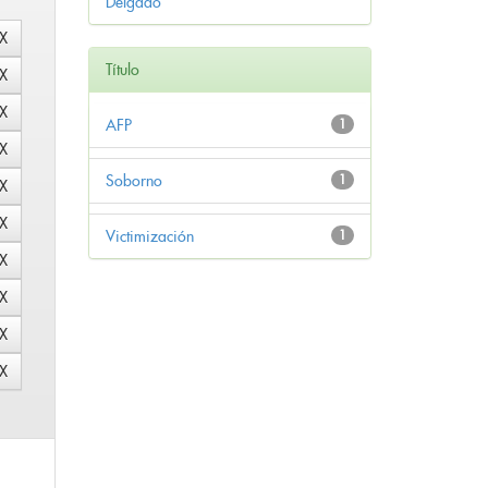
Delgado
Título
AFP
1
Soborno
1
Victimización
1