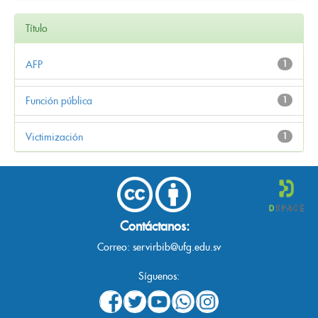
Título
AFP
1
Función pública
1
Victimización
1
Contáctanos:
Correo:
servirbib@ufg.edu.sv
Síguenos: