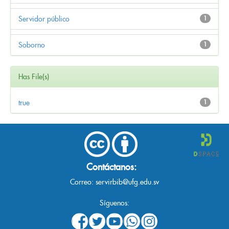
Servidor público
1
Soborno
1
Has File(s)
true
1
Contáctanos:
Correo:
servirbib@ufg.edu.sv
Síguenos: