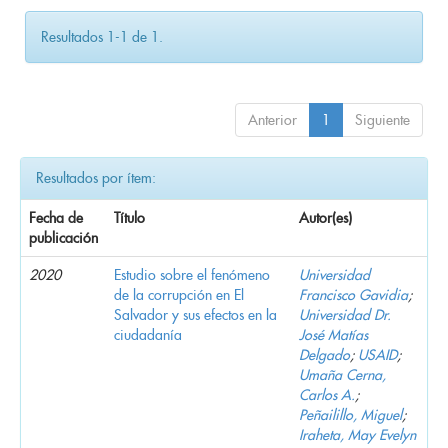
Resultados 1-1 de 1.
Anterior
1
Siguiente
Resultados por ítem:
Fecha de
Título
Autor(es)
publicación
2020
Estudio sobre el fenómeno
Universidad
de la corrupción en El
Francisco Gavidia
;
Salvador y sus efectos en la
Universidad Dr.
ciudadanía
José Matías
Delgado
;
USAID
;
Umaña Cerna,
Carlos A.
;
Peñailillo, Miguel
;
Iraheta, May Evelyn