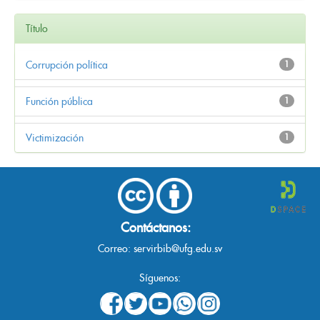
Título
Corrupción política
1
Función pública
1
Victimización
1
Contáctanos:
Correo:
servirbib@ufg.edu.sv
Síguenos: