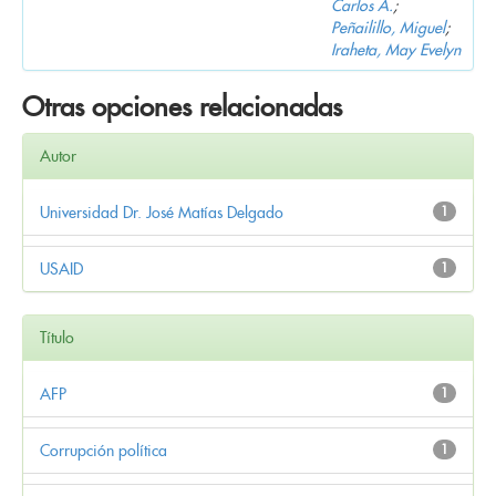
Carlos A.
;
Peñailillo, Miguel
;
Iraheta, May Evelyn
Otras opciones relacionadas
Autor
Universidad Dr. José Matías Delgado
1
USAID
1
Título
AFP
1
Corrupción política
1