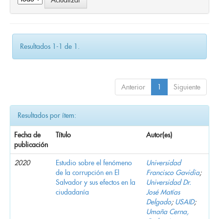
Resultados 1-1 de 1.
Anterior
1
Siguiente
Resultados por ítem:
Fecha de
Título
Autor(es)
publicación
2020
Estudio sobre el fenómeno
Universidad
de la corrupción en El
Francisco Gavidia
;
Salvador y sus efectos en la
Universidad Dr.
ciudadanía
José Matías
Delgado
;
USAID
;
Umaña Cerna,