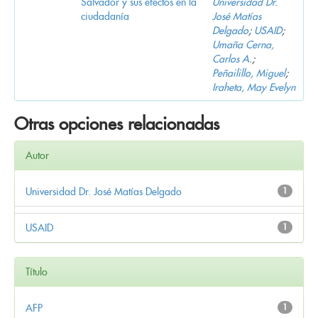
Salvador y sus efectos en la
Universidad Dr.
ciudadanía
José Matías
Delgado
;
USAID
;
Umaña Cerna,
Carlos A.
;
Peñailillo, Miguel
;
Iraheta, May Evelyn
Otras opciones relacionadas
Autor
Universidad Dr. José Matías Delgado
1
USAID
1
Título
AFP
1