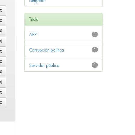
Delgado
Título
AFP
1
Corrupción política
1
Servidor público
1