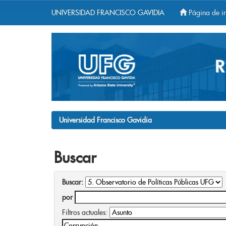
UNIVERSIDAD FRANCISCO GAVIDIA
Página de in
Skip
navigation
Universidad Francisco Gavidia
Buscar
Buscar:
por
Filtros actuales: