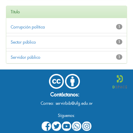
Título
Corrupción política
1
Sector público
1
Servidor público
1
Contáctanos:
Correo:
servirbib@ufg.edu.sv
Síguenos: