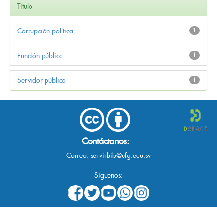
Título
Corrupción política
1
Función pública
1
Servidor público
1
Contáctanos:
Correo:
servirbib@ufg.edu.sv
Síguenos: