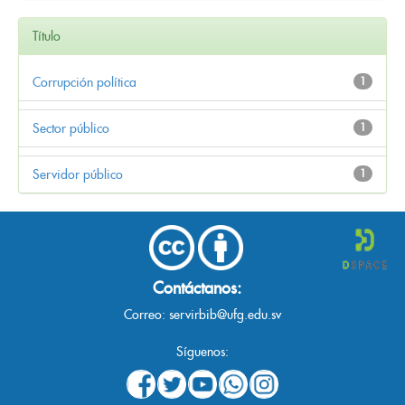
Título
Corrupción política
1
Sector público
1
Servidor público
1
Contáctanos:
Correo:
servirbib@ufg.edu.sv
Síguenos: