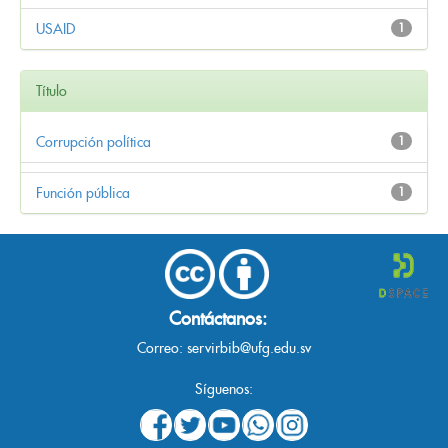
USAID
1
Título
Corrupción política
1
Función pública
1
Contáctanos:
Correo:
servirbib@ufg.edu.sv
Síguenos: