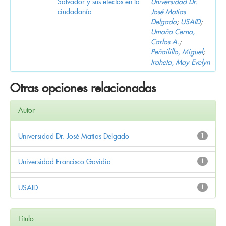
Salvador y sus efectos en la
Universidad Dr.
ciudadanía
José Matías
Delgado
;
USAID
;
Umaña Cerna,
Carlos A.
;
Peñailillo, Miguel
;
Iraheta, May Evelyn
Otras opciones relacionadas
Autor
Universidad Dr. José Matías Delgado
1
Universidad Francisco Gavidia
1
USAID
1
Título