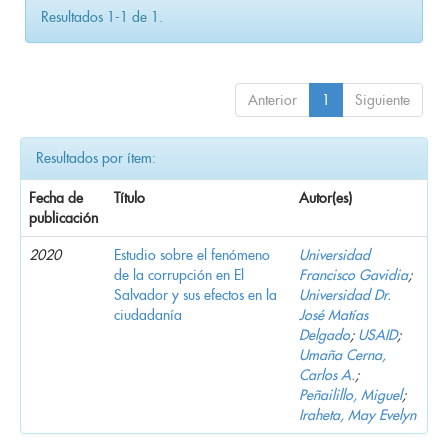
Resultados 1-1 de 1.
Anterior
1
Siguiente
Resultados por ítem:
Fecha de
Título
Autor(es)
publicación
2020
Estudio sobre el fenómeno
Universidad
de la corrupción en El
Francisco Gavidia
;
Salvador y sus efectos en la
Universidad Dr.
ciudadanía
José Matías
Delgado
;
USAID
;
Umaña Cerna,
Carlos A.
;
Peñailillo, Miguel
;
Iraheta, May Evelyn