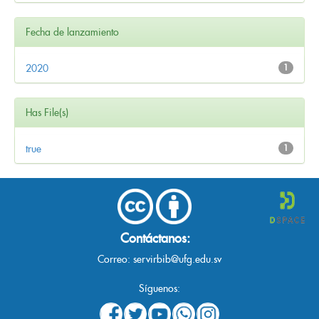
Fecha de lanzamiento
2020
1
Has File(s)
true
1
Contáctanos:
Correo:
servirbib@ufg.edu.sv
Síguenos: