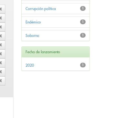
Corrupción política
1
Endémico
1
Soborno
1
Fecha de lanzamiento
2020
1