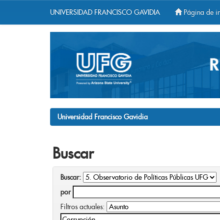
UNIVERSIDAD FRANCISCO GAVIDIA
Página de in
Skip
navigation
Universidad Francisco Gavidia
Buscar
Buscar:
por
Filtros actuales: