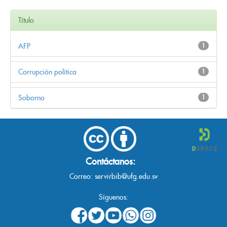
Título
AFP
1
Corrupción política
1
Soborno
1
Contáctanos:
Correo:
servirbib@ufg.edu.sv
Síguenos: